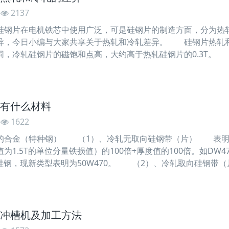
2137
片在电机铁芯中使用广泛，可是硅钢片的制造方面，分为热轧
异，今日小编与大家共享关于热轧和冷轧差异。 硅钢片热轧
同，冷轧硅钢片的磁饱和点高，大约高于热轧硅钢片的0.3T。
的单位损耗低。在相同的频率下和相同的磁通密度下，冷轧硅钢
有什么材料
1622
金（特种钢） （1）、冷轧无取向硅钢带（片） 表明方法
1.5T的单位分量铁损值）的100倍+厚度值的100倍。如DW470-
硅钢，现新类型表明为50W470。 （2）、冷轧取向硅钢带
正弦的磁感峰值为1
冲槽机及加工方法