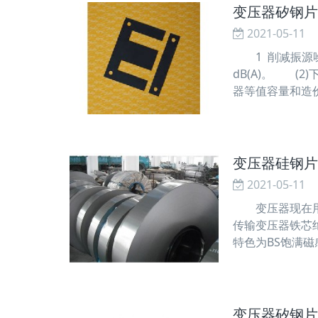
变压器矽钢片
2021-05-11
1 削减振源噪声
dB(A)。 (
器等值容量和造
铁心接缝。铁心
变压器硅钢片
2021-05-11
变压器现在用得
传输变压器铁芯
特色为BS饱满
早期时分，传输电
变压器矽钢片