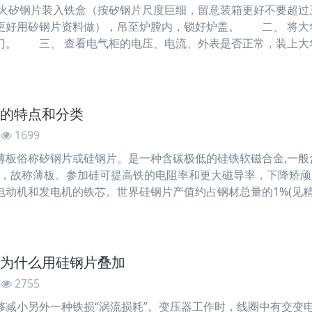
矽钢片装入铁盒（按矽钢片尺度巨细，留意装箱更好不要超过
更好用矽钢片资料做），吊至炉膛内，锁好炉盖。 二、 将大
门。 三、 查看电气柜的电压、电流、外表是否正常，装上大
）。 四、 将温控表的初始温度设定为400℃，查看功率表
的特点和分类
1699
俗称矽钢片或硅钢片。是一种含碳极低的硅铁软磁合金,一般含硅量
下，故称薄板。参加硅可提高铁的电阻率和更大磁导率，下降矫顽
电动机和发电机的铁芯。世界硅钢片产值约占钢材总量的1%(见精
独立一分支。 矽钢片的分类 一、硅钢片按
为什么用硅钢片叠加
2755
小另外一种铁损“涡流损耗”。变压器工作时，线圈中有交变电