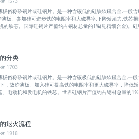
1573
称矽钢片或硅钢片。是一种含碳低的硅铁软磁合金,一般含硅量为0.
称薄板。参加硅可进步铁的电阻率和大磁导率,下降矫顽力,铁芯损
机的铁芯。国际硅钢片产值约占钢材总量的1%(见精细合金)。
是矽钢片的加工办法: 1、将
的分类
1703
俗称矽钢片或硅钢片。是一种含碳极低的硅铁软磁合金,一般含硅
以下，故称薄板。加入硅可提高铁的电阻率和更大磁导率，降低
器、电动机和发电机的铁芯。世界硅钢片产值约占钢材总量的1%
别用途而独立一分支。 分类： 矽钢片按其含硅量不
的退火流程
1918