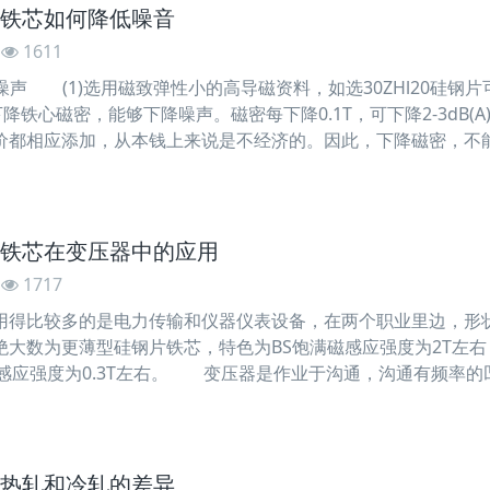
铁芯如何降低噪音
1611
 (1)选用磁致弹性小的高导磁资料，如选30ZHl20硅钢片
2)下降铁心磁密，能够下降噪声。磁密每下降0.1T，可下降2-3d
价都相应添加，从本钱上来说是不经济的。因此，下降磁密，不能
选用多级
铁芯在变压器中的应用
1717
比较多的是电力传输和仪器仪表设备，在两个职业里边，形状
绝大数为更薄型硅钢片铁芯，特色为BS饱满磁感应强度为2T左
磁感应强度为0.3T左右。 变压器是作业于沟通，沟通有频率
力时分，变压器作业在工频时分，频率50/60hz比
热轧和冷轧的差异