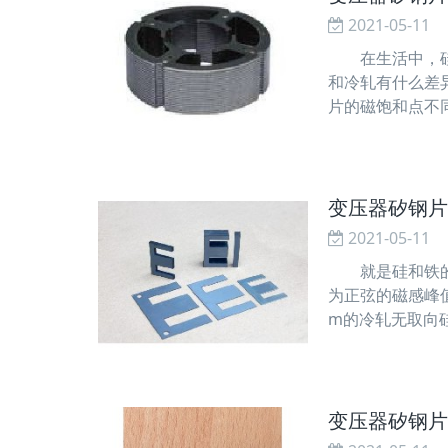
2021-05-11
在生活中，硅钢
和冷轧有什么差
片的磁饱和点不
片比热轧硅钢片
变压器矽钢片
2021-05-11
就是硅和铁的合
为正弦的磁感峰值为
m的冷轧无取向
50HZ，波形为
变压器矽钢片