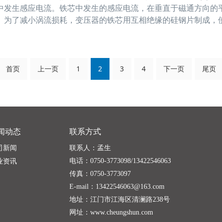
中发生感应电流。铁芯中发生的感应电流，在垂直于磁通方向
。为了减小涡流损耗，变压器的铁芯用互相绝缘的硅钢片制成，
通路上的电阻；一起，硅钢中的硅使材料的电阻率增大，也起到
首页
上一页
1
2
3
4
下一页
尾页
闻动态
联系方式
司新闻
联系人：孟生
电话：0750-3773098/13422546063
业资讯
传真：0750-3773097
E-mail：13422546063@163.com
地址：江门市江海区清澜路238号
网址：
www.cheungshun.com