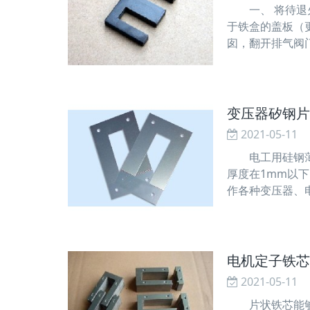
一、 将待退火
于铁盒的盖板（
囱，翻开排气阀
先翻开电源开关
变压器矽钢片
2021-05-11
电工用硅钢薄板
厚度在1mm以
作各种变压器、
的特别用处而
电机定子铁芯
2021-05-11
片状铁芯能够减