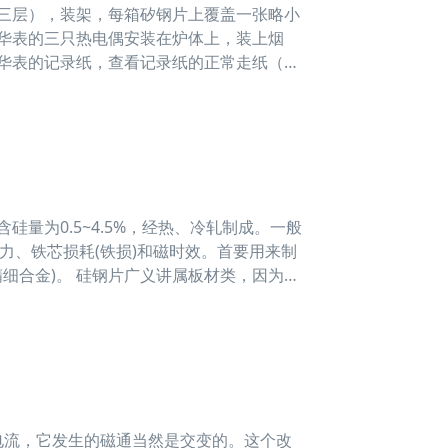
三层），装架，每箱矽钢片上覆盖一张略小
华表的三只热电偶安装在炉体上，装上烟
华表的记录纸，查看记录纸的正常走纸（首
为0.5~4.5%，经热、冷轧制成。一般
力、铁芯损耗(铁损)和磁时效。首要用来制
细合金)。 硅钢片广义讲属板材类，因为它
流，它发生的磁通当然是交变的。这个改