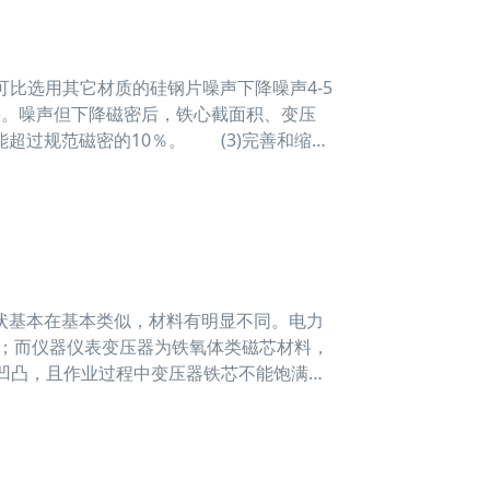
可比选用其它材质的硅钢片噪声下降噪声4-5
B(A)。噪声但下降磁密后，铁心截面积、变压
超过规范磁密的10％。 (3)完善和缩小
基本在基本类似，材料有明显不同。电力
右；而仪器仪表变压器为铁氧体类磁芯材料，
的凹凸，且作业过程中变压器铁芯不能饱满。