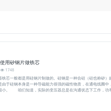
使用矽钢片做铁芯
1748
芯一般都是用硅钢片制做的。硅钢是一种合硅（硅也称矽）的钢
是由于硅钢本身是一种导磁能力很强的磁性物质，在通电线圈中
缩小。 咱们知道，实际的变压器总是在沟通状态下工作，功
芯中。通常把铁芯中的功率损耗叫“铁损”，铁损由两个原因形成